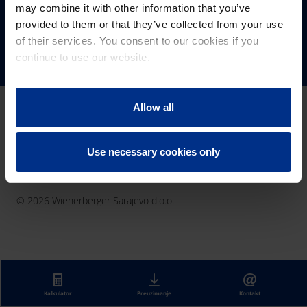
Eesti
Magyarország
Grijanje i hlađenje
may combine it with other information that you’ve
#budućnost
PRATITE NAS
885,789
provided to them or that they’ve collected from your use
France
Nederland
#saradnja
km cijevi ugrađenih u 2021. godini
of their services. You consent to our cookies if you
#blizina
Ελλάδα
Norge
continue to use our website.
#karijera
Hrvatska
Österreich
Ireland
Polska
Allow all
Latvija
România
Lietuva
Pipelife International
Pravila o privatnosti
Informacije o kolačićima
Use necessary cookies only
SoluForce - English
Pravne napomene
© 2026 Wienerberger Sarajevo d.o.o.
Preuzimanje
Kontakt
Kalkulator