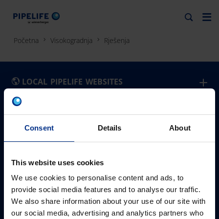
Početna
Visokogradnja
Rješenja
LOCAL PIPELIFE WEBSITES
België - Nederlands
Slovensko
PIPELIFE BOSNA I HERCEGOVINA
Pipelife je vodeći dobavljač cjevnih sistema za
Belgique - Français
Slovenija
Consent
Details
About
infrastrukturu, gradnju i navodnjavanje. Nalazimo se u 24
PROIZVODI
Bosna i Hercegovina
Srbija
zemlje, i širom sveta obezbeđujemo siguran, zdrav i
PE cijevni sistemi
България
Suomi
bezbrižan život za sadašnje i buduće generacije.
This website uses cookies
PVC-cijevi
RJEŠENJA
Česká Republika
Sverige
We use cookies to personalise content and ads, to
Raineo
Smart Probing
24
provide social media features and to analyse our traffic.
Europa predstavništva
Danmark
Türkiye
Drenažni sistem
Voda sigurna za piće
#PIPELIFE
We also share information about your use of our site with
Deutschland
United Kingdom
Master 3 plus
Kontaktirajte nas
3,228
#održivost
our social media, advertising and analytics partners who
Pipelife zaposlenici