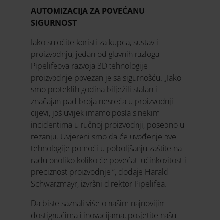
AUTOMIZACIJA ZA POVEĆANU
SIGURNOST
Iako su očite koristi za kupca, sustav i
proizvodnju, jedan od glavnih razloga
Pipelifeova razvoja 3D tehnologije
proizvodnje povezan je sa sigurnošću. „Iako
smo proteklih godina bilježili stalan i
značajan pad broja nesreća u proizvodnji
cijevi, još uvijek imamo posla s nekim
incidentima u ručnoj proizvodnji, posebno u
rezanju. Uvjereni smo da će uvođenje ove
tehnologije pomoći u poboljšanju zaštite na
radu onoliko koliko će povećati učinkovitost i
preciznost proizvodnje “, dodaje Harald
Schwarzmayr, izvršni direktor Pipelifea.
Da biste saznali više o našim najnovijim
dostignućima i inovacijama, posjetite našu