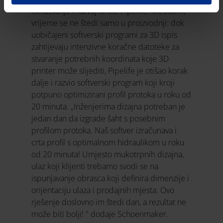
istraživanje i razvoj tvrtke Pipelife. Međutim,
vrijeme se ne štedi samo u proizvodnji: dok
uobičajeni softverski programi za 3D ispis
zahtijevaju intenzivne koračne datoteke za
stvaranje potrebnih koordinata koje 3D
printer može slijediti, Pipelife je otišao korak
dalje i razvio softverski program koji kroji
potpuno optimizirani profil protoka u roku od
20 minuta. „Inženjerima dizajna potreban je
jedan dan da izgrade šaht s posebnim
profilom protoka. Naš softver izračunava i
crta profil s optimalnom hidraulikom u roku
od 20 minuta! Umjesto mukotrpnih dizajna,
ulaz koji klijenti trebamo svodi se na
ispunjavanje obrasca koji definira dimenzije i
orijentaciju ulaza i prodajnih mjesta. Ovo
rješenje doslovno im štedi dan, a rezultat ne
može biti bolji! " dodaje Schoenmaker.