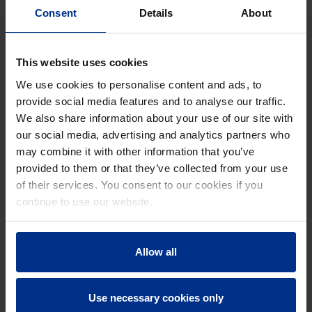
Consent
Details
About
Sigurno, brzo i tačno -
Jedinstveno razvijeni
This website uses cookies
3D printer omogućuje
softverski program
We use cookies to personalise content and ads, to
prilagođenu masovnu
stvara nestandardne
provide social media features and to analyse our traffic.
proizvodnju.
profile optimizirane
We also share information about your use of our site with
protokom u roku od
our social media, advertising and analytics partners who
20 minuta, štedeći
may combine it with other information that you’ve
dizajneru dnevni rad.
provided to them or that they’ve collected from your use
of their services. You consent to our cookies if you
UŠTEDA VREMENA U DIZAJNU I
continue to use our website.
PROIZVODNJI
"Stalni razvoj ove tehnologije omogućuje
Allow all
nam izradu najsloženijih dizajna šahtova u
manje od 6 sati, što je znatno brže nego
ručno", kaže Ton Schoenmaker, voditelj
Use necessary cookies only
međunarodnog projekta u Odjelu za