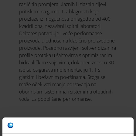
različitih promjera ulaznih i izlaznih cijevi
pritiskom na gumb. Uz blagodati koje
proizlaze iz mogućnosti prilagodbe od 400
kvadriliona, nezavisni ispitni laboratorij
Deltares potvrđuje i veće performanse
proizvoda u odnosu na klasično proizvedene
proizvode. Posebno razvijeni softver dizajnira
profile protoka u šahtovima s optimiziranim
hidrauličkim svojstvima, dok preciznost u 3D
ispisu osigurava implementaciju 1: 1 s
glatkim i bešavnim površinama. Stoga se
može očekivati manje održavanja na
oborinskim sistemima i sistemima otpadnih
voda, uz poboljšane performanse.