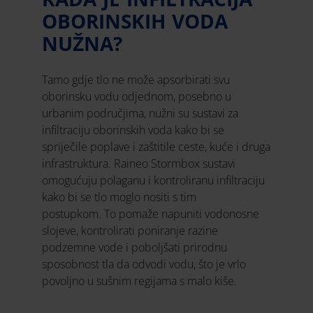
OBORINSKIH VODA
NUŽNA?
Tamo gdje tlo ne može apsorbirati svu
oborinsku vodu odjednom, posebno u
urbanim područjima, nužni su sustavi za
infiltraciju oborinskih voda kako bi se
spriječile poplave i zaštitile ceste, kuće i druga
infrastruktura. Raineo Stormbox sustavi
omogućuju polaganu i kontroliranu infiltraciju
kako bi se tlo moglo nositi s tim
postupkom. To pomaže napuniti vodonosne
slojeve, kontrolirati poniranje razine
podzemne vode i poboljšati prirodnu
sposobnost tla da odvodi vodu, što je vrlo
povoljno u sušnim regijama s malo kiše.