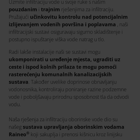
Uzmite infiltraciju vode u svoje ruke s našim
pouzdanim
i
trajnim
rješenjima za infiltraciju.
Pružajući
učinkovitu kontrolu nad potencijalnim
izlijevanjem vodenih površina i poplavama
, naši
infiltracijski sustavi osiguravaju sigurno skladištenje i
postupno ispuštanje viška vode natrag u tlo.
Radi lakše instalacije naši se sustavi mogu
ukomponirati u uređenje mjesta, ugraditi uz
ceste i ispod kolnih prilaza te mogu pomoći
rasterećenju komunalnih kanalizacijskih
sustava
. Također uvelike doprinose obnavljanju
vodonosnika, kontroliraju poniranje razine podzemne
vode i poboljšavaju prirodnu sposobnost tla da odvodi
vodu.
Naša rješenja za infiltraciju oborinske vode dio su
našeg
sustava upravljanja oborinskim vodama
®
Raineo
koji sakuplja i prenosi kišnicu kroz linijsku