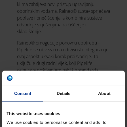
klima zahtijeva novi pristup upravljanju
oborinskim vodama. Raineo® sustav sprječava
poplave i onečišćenja, a kombinira sustave
odvodnje s rješenjima za čišćenje i
skladištenje.
Raineo® omogućuje ponovnu upotrebu -
Pipelife se obvezao na održivost i integrirao je
ovaj aspekt u svaki korak proizvodnje. To
uključuje dugi radni vijek, koji Pipelife
osigurava poštivanjem najviših standarda
kvalitete, upotrebom nekorištenih sirovina i
mogućnošću brze i jednostavne inspekcije.
Consent
Details
About
#održivost
#budućnost
This website uses cookies
We use cookies to personalise content and ads, to