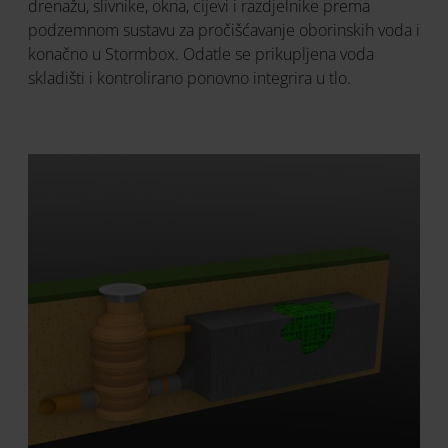
drenažu, slivnike, okna, cijevi i razdjelnike prema
podzemnom sustavu za pročišćavanje oborinskih voda i
konačno u Stormbox. Odatle se prikupljena voda
skladišti i kontrolirano ponovno integrira u tlo.