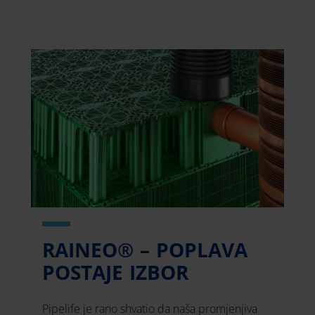
RAINEO® – POPLAVA
POSTAJE IZBOR
Pipelife je rano shvatio da naša promjenjiva