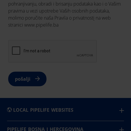
pohranjivanju, obradi i brisanju podataka kao i o Vašim
pravima u vezi upotrebe Vaših osobnih podataka,
molimo poručite naša
Pravila o privatnost
i
na web
stranici www.pipelife.ba
pošalji
LOCAL PIPELIFE WEBSITES
België - Nederlands
Slovensko
PIPELIFE BOSNA I HERCEGOVINA