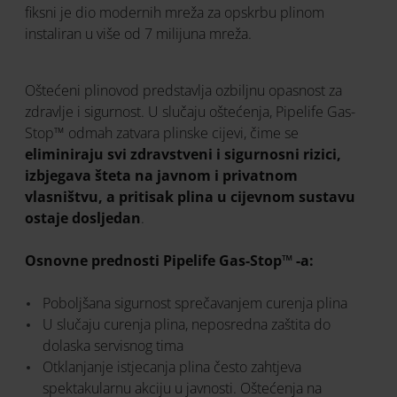
fiksni je dio modernih mreža za opskrbu plinom
instaliran u više od 7 milijuna mreža.
Oštećeni plinovod predstavlja ozbiljnu opasnost za
zdravlje i sigurnost. U slučaju oštećenja, Pipelife Gas-
Stop™ odmah zatvara plinske cijevi, čime se
eliminiraju svi zdravstveni i sigurnosni rizici,
izbjegava šteta na javnom i privatnom
vlasništvu, a pritisak plina u cijevnom sustavu
ostaje dosljedan
.
Osnovne prednosti Pipelife Gas-Stop™ -a:
Poboljšana sigurnost sprečavanjem curenja plina
U slučaju curenja plina, neposredna zaštita do
dolaska servisnog tima
Otklanjanje istjecanja plina često zahtjeva
spektakularnu akciju u javnosti. Oštećenja na