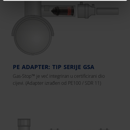
PE ADAPTER: TIP SERIJE GSA
Gas-Stop™ je već integriran u certificirani dio
cijevi. (Adapter izrađen od PE100 / SDR 11)