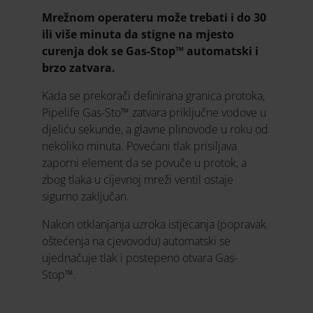
Mrežnom operateru može trebati i do 30
ili više minuta da stigne na mjesto
curenja dok se Gas-Stop™ automatski i
brzo zatvara.
Kada se prekorači definirana granica protoka,
Pipelife Gas-Sto™ zatvara priključne vodove u
djeliću sekunde, a glavne plinovode u roku od
nekoliko minuta. Povećani tlak prisiljava
zaporni element da se povuče u protok, a
zbog tlaka u cijevnoj mreži ventil ostaje
sigurno zaključan.
Nakon otklanjanja uzroka istjecanja (popravak
oštećenja na cjevovodu) automatski se
ujednačuje tlak i postepeno otvara Gas-
Stop™.