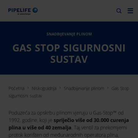
SNADBIJEVANJE PLINOM
GAS STOP SIGURNOSNI
SUSTAV
Početna
Niskogradnja
Snadbijevanje plinom
Gas Stop
sigurnosni sustav
Poduzeća za opskrbu plinom vjeruju u Gas-Stop™ od
1992. godine, koji je
spriječio više od 30.000 curenja
plina u više od 40 zemalja
. Taj ventil za prekomjerni
protok korišten od međunarodnih operatora plina,