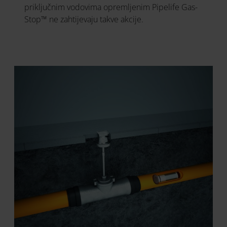
priključnim vodovima opremljenim Pipelife Gas-
Stop™ ne zahtijevaju takve akcije.