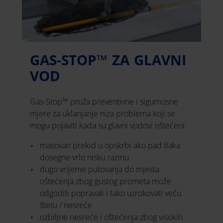
GAS-STOP™ ZA GLAVNI
VOD
Gas-Stop™ pruža preventivne i sigurnosne
mjere za uklanjanje niza problema koji se
mogu pojaviti kada su glavni vodovi oštećeni:
masovan prekid u opskrbi ako pad tlaka
dosegne vrlo nisku razinu
dugo vrijeme putovanja do mjesta
oštećenja zbog gustog prometa može
odgoditi popravak i tako uzrokovati veću
štetu / nesreće
ozbiljne nesreće i oštećenja zbog visokih