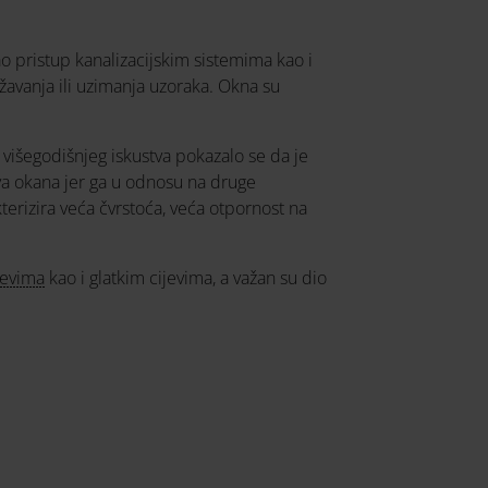
o pristup kanalizacijskim sistemima kao i
žavanja ili uzimanja uzoraka. Okna su
višegodišnjeg iskustva pokazalo se da je
ova okana jer ga u odnosu na druge
akterizira veća čvrstoća, veća otpornost na
jevima
kao i glatkim cijevima, a važan su dio