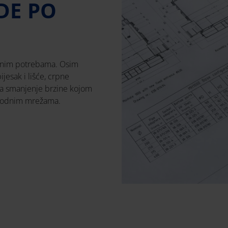
DE PO
ičnim potrebama. Osim
ijesak i lišće, crpne
 za smanjenje brzine kojom
ovodnim mrežama.