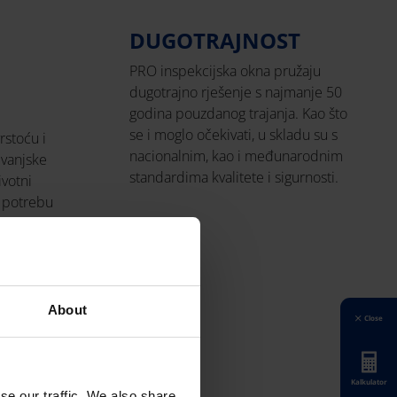
DUGOTRAJNOST
PRO inspekcijska okna pružaju
dugotrajno rješenje s najmanje 50
godina pouzdanog trajanja. Kao što
se i moglo očekivati, u skladu su s
rstoću i
nacionalnim, kao i međunarodnim
 vanjske
standardima kvalitete i sigurnosti.
ivotni
e potrebu
About
Close
Kalkulator
se our traffic. We also share