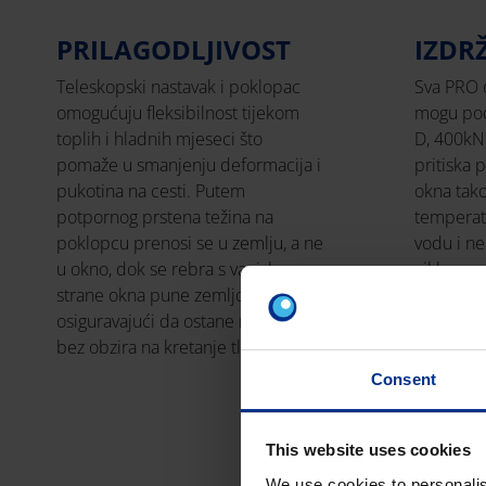
PRILAGODLJIVOST
IZDR
Teleskopski nastavak i poklopac
Sva PRO 
omogućuju fleksibilnost tijekom
mogu podn
toplih i hladnih mjeseci što
D, 400kN)
pomaže u smanjenju deformacija i
pritiska
pukotina na cesti. Putem
okna tak
potpornog prstena težina na
temperat
poklopcu prenosi se u zemlju, a ne
vodu i ne
u okno, dok se rebra s vanjske
ciklusa s
strane okna pune zemljom,
osiguravajući da ostane na mjestu
bez obzira na kretanje tla.
Consent
This website uses cookies
We use cookies to personalis