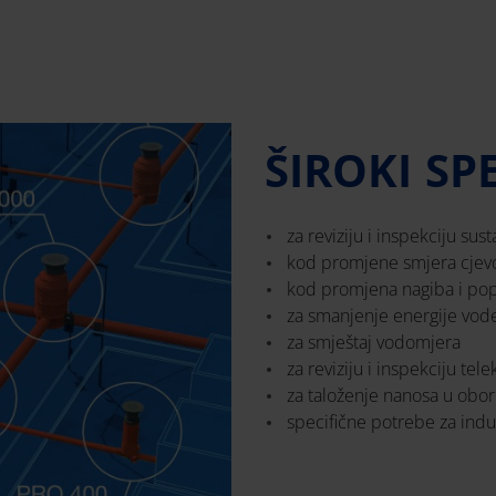
ŠIROKI SP
za reviziju i inspekciju su
kod promjene smjera cjev
kod promjena nagiba i po
za smanjenje energije vod
za smještaj vodomjera
za reviziju i inspekciju te
za taloženje nanosa u obo
specifične potrebe za indus