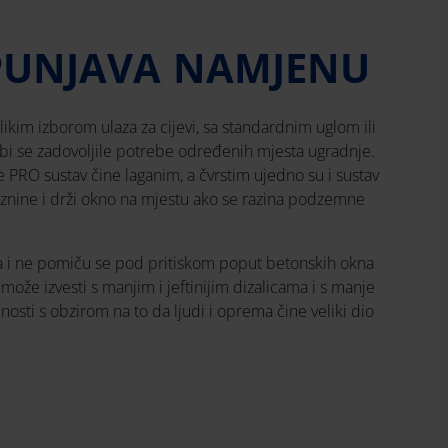
SPUNJAVA NAMJENU
ikim izborom ulaza za cijevi, sa standardnim uglom ili
bi se zadovoljile potrebe određenih mjesta ugradnje.
e PRO sustav čine laganim, a čvrstim ujedno su i sustav
raznine i drži okno na mjestu ako se razina podzemne
ta i ne pomiču se pod pritiskom poput betonskih okna
može izvesti s manjim i jeftinijim dizalicama i s manje
osti s obzirom na to da ljudi i oprema čine veliki dio