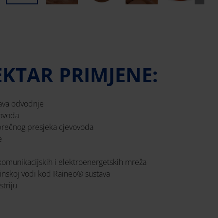
EKTAR PRIMJENE:
stava odvodnje
ovoda
prečnog presjeka cjevovoda
e
lekomunikacijskih i elektroenergetskih mreža
rinskoj vodi kod Raineo® sustava
triju