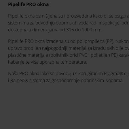
Pipelife PRO okna
Pipelife okna osmišljena su i proizvedena kako bi se osigura
sistemima za odvodnju oborinskih voda radi inspekcije, odr
dostupna u dimenzijama od 315 do 1000 mm.
Pipelife PRO okna izrađena su od polipropilena (PP). Nakon 
upravo propilen najpogodniji materijal za izradu svih dijel
plastične materijale (polivinilklorid PVC i polietilen PE) kar
habanje te viša uporabna temperatura.
Naša PRO okna lako se povezuju s korugiranim
Pragma® ci
i
Raineo® sistema
za gospodarenje oborinskim vodama.