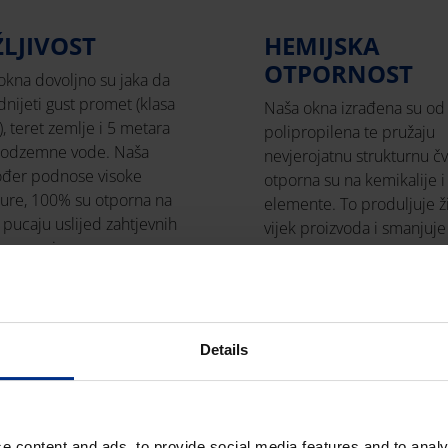
ŽLJIVOST
HEMIJSKA
OTPORNOST
okna dovoljno su jaka da
ijeti gust promet (klasa
Naša okna izrađena su od
, teret zemlje i 5 metara
polipropilena te pružaju
 podzemne vode. Naša
nevjerojatnu strukturnu čv
ođer podnose visoke
otporna su na kemikalije i
ure, 100% su otporna na
elemente. To produljuje ž
 pucaju uslijed zahtjevnih
vijek proizvoda i smanjuj
mrzavanja.
za održavanjem.
Details
e content and ads, to provide social media features and to analy