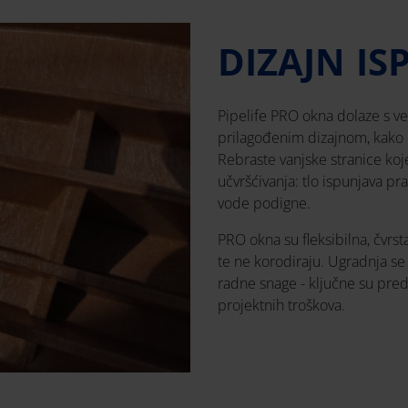
DIZAJN I
Pipelife PRO okna dolaze s vel
prilagođenim dizajnom, kako 
Rebraste vanjske stranice koj
učvršćivanja: tlo ispunjava p
vode podigne.
PRO okna su fleksibilna, čvrs
te ne korodiraju. Ugradnja se 
radne snage - ključne su predn
projektnih troškova.