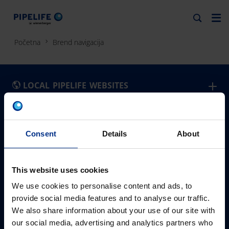
Početna
Brend navigacija
LOCAL PIPELIFE WEBSITES
België - Nederlands
Slovensko
PIPELIFE BOSNA I HERCEGOVINA
Pipelife je vodeći dobavljač cjevnih sistema za
Belgique - Français
Slovenija
Consent
Details
About
infrastrukturu, gradnju i navodnjavanje. Nalazimo se u 24
PROIZVODI
Bosna i Hercegovina
Srbija
zemlje, i širom sveta obezbeđujemo siguran, zdrav i
PE cijevni sistemi
България
Suomi
bezbrižan život za sadašnje i buduće generacije.
This website uses cookies
PVC-cijevi
RJEŠENJA
Česká Republika
Sverige
We use cookies to personalise content and ads, to
Raineo
Smart Probing
24
provide social media features and to analyse our traffic.
Europa predstavništva
Danmark
Türkiye
Drenažni sistem
Voda sigurna za piće
#PIPELIFE
We also share information about your use of our site with
Deutschland
United Kingdom
Master 3 plus
Kontaktirajte nas
3,228
#održivost
our social media, advertising and analytics partners who
Pipelife zaposlenici