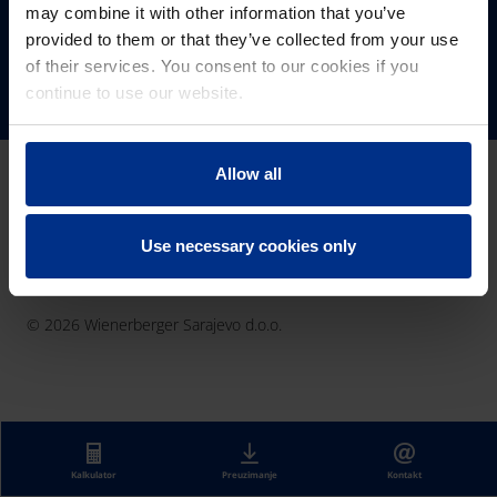
Eesti
Magyarország
Grijanje i hlađenje
may combine it with other information that you’ve
#budućnost
PRATITE NAS
885,789
provided to them or that they’ve collected from your use
France
Nederland
#saradnja
km cijevi ugrađenih u 2021. godini
of their services. You consent to our cookies if you
#blizina
Ελλάδα
Norge
continue to use our website.
#karijera
Hrvatska
Österreich
Ireland
Polska
Allow all
Latvija
România
Lietuva
Pipelife International
Pravila o privatnosti
Informacije o kolačićima
Use necessary cookies only
SoluForce - English
Pravne napomene
© 2026 Wienerberger Sarajevo d.o.o.
Preuzimanje
Kontakt
Kalkulator